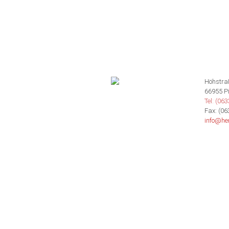
Höhstra
66955 P
Tel: (06
Fax: (06
info@he