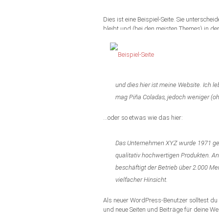
Dies ist eine Beispiel-Seite. Sie unterschei
bleibt und (bei den meisten Themes) in de
starten mit einem Impressum, der Datensc
potenziellen Besuchern der Website vorzust
Hallo! Tagsüber arbeite ich als Fahrra
und dies hier ist meine Website. Ich 
mag Piña Coladas, jedoch weniger (o
…oder so etwas wie das hier:
Das Unternehmen XYZ wurde 1971 gegrü
qualitativ hochwertigen Produkten. An
beschäftigt der Betrieb über 2.000 Me
vielfacher Hinsicht.
Als neuer WordPress-Benutzer solltest du
und neue Seiten und Beiträge für deine Web